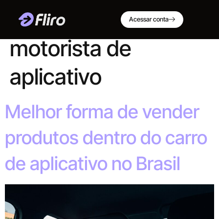
Tag:
renda extra
Acessar conta
motorista de
aplicativo
Melhor forma de vender
produtos dentro do carro
de aplicativo no Brasil