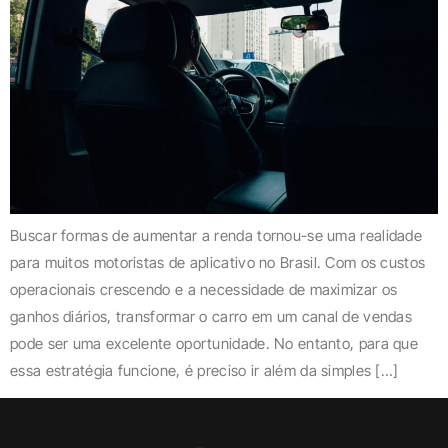
Buscar formas de aumentar a renda tornou-se uma realidade
para muitos motoristas de aplicativo no Brasil. Com os custos
operacionais crescendo e a necessidade de maximizar os
ganhos diários, transformar o carro em um canal de vendas
pode ser uma excelente oportunidade. No entanto, para que
essa estratégia funcione, é preciso ir além da simples […]