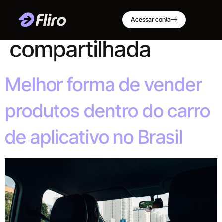
Tag:
economia
Acessar conta
compartilhada
Melhor forma de vender
produtos dentro do carro
de aplicativo no Brasil